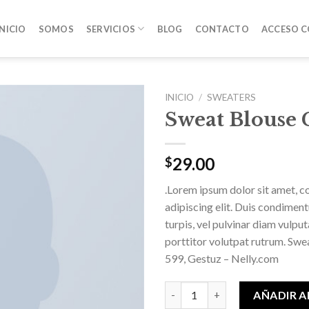
INICIO
SOMOS
SERVICIOS
BLOG
CONTACTO
ACCESO 
INICIO
/
SWEATERS
Sweat Blouse 
Añadir
a la
lista de
29.00
$
deseos
.Lorem ipsum dolor sit amet, c
adipiscing elit. Duis condime
turpis, vel pulvinar diam vulpu
porttitor volutpat rutrum. S
599, Gestuz – Nelly.com
Sweat Blouse Gestuz cantidad
AÑADIR A