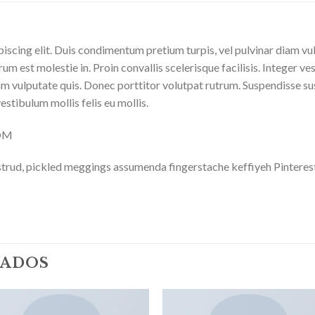
iscing elit. Duis condimentum pretium turpis, vel pulvinar diam vu
rum est molestie in. Proin convallis scelerisque facilisis. Integer ve
 vulputate quis. Donec porttitor volutpat rutrum. Suspendisse susci
vestibulum mollis felis eu mollis.
COM
trud, pickled meggings assumenda fingerstache keffiyeh Pinterest
NADOS