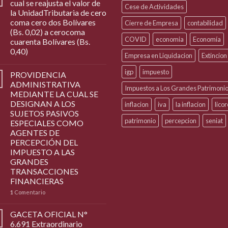
cual se reajusta el valor de
Cese de Actividades
la UnidadTributaria de cero
coma cero dos Bolívares
Cierre de Empresa
contabilidad
(Bs. 0,02) a cerocoma
COVID
economia
Economía
cuarenta Bolívares (Bs.
0,40)
Empresa en Liquidacion
Extincion
igp
impuesto
PROVIDENCIA
ADMINISTRATIVA
Impuestos a Los Grandes Patrimoni
MEDIANTE LA CUAL SE
DESIGNAN A LOS
inflacion
iva
la inflacion
lico
SUJETOS PASIVOS
patrimonio
percepcion
seniat
ESPECIALES COMO
AGENTES DE
PERCEPCIÓN DEL
IMPUESTO A LAS
GRANDES
TRANSACCIONES
FINANCIERAS
1
Comentario
GACETA OFICIAL N°
6.691 Extraordinario