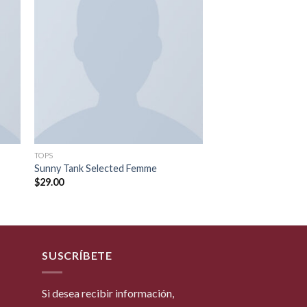
dir
Añadir
a
a la
 de
lista de
eos
deseos
TOPS
Sunny Tank Selected Femme
$
29.00
SUSCRÍBETE
Si desea recibir información,