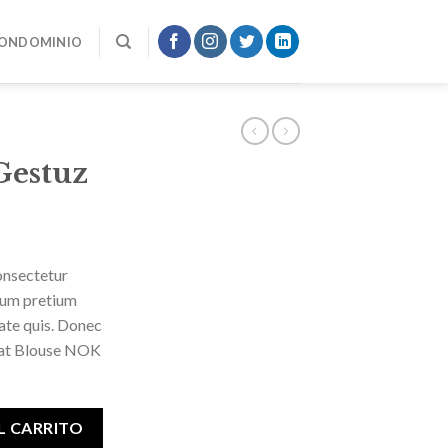
CONDOMINIO
Gestuz
onsectetur
ntum pretium
tate quis. Donec
weat Blouse NOK
L CARRITO