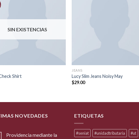
o
Añadir
Aña
a la
a l
lista de
lista
deseos
des
SIN EXISTENCIAS
JEANS
Check Shirt
Lucy Slim Jeans Noisy May
$
29.00
TIMAS NOVEDADES
ETIQUETAS
#seniat
#unidadtributaria
#ut
Providencia mediante la