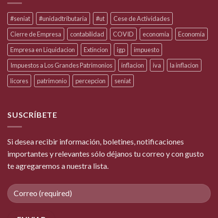
#seniat
#unidadtributaria
#ut
Cese de Actividades
Cierre de Empresa
contabilidad
COVID
economia
Economía
Empresa en Liquidacion
Extincion
igp
impuesto
Impuestos a Los Grandes Patrimonios
inflacion
iva
la inflacion
licores
patrimonio
percepcion
seniat
SUSCRÍBETE
Si desea recibir información, boletines, notificaciones
importantes y relevantes sólo déjanos tu correo y con gusto
te agregaremos a nuestra lista.