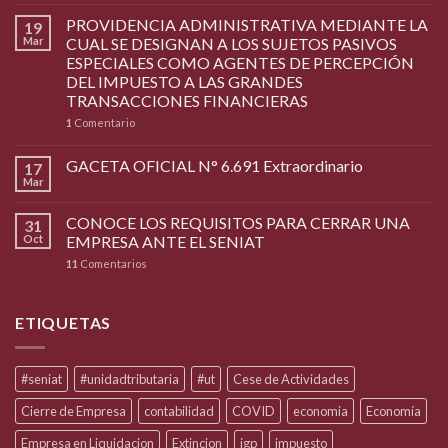
PROVIDENCIA ADMINISTRATIVA MEDIANTE LA
19
Mar
CUAL SE DESIGNAN A LOS SUJETOS PASIVOS
ESPECIALES COMO AGENTES DE PERCEPCIÓN
DEL IMPUESTO A LAS GRANDES
TRANSACCIONES FINANCIERAS
1
Comentario
GACETA OFICIAL N° 6.691 Extraordinario
17
Mar
CONOCE LOS REQUISITOS PARA CERRAR UNA
31
Oct
EMPRESA ANTE EL SENIAT
11
Comentarios
ETIQUETAS
#seniat
#unidadtributaria
#ut
Cese de Actividades
Cierre de Empresa
contabilidad
COVID
economia
Economía
Empresa en Liquidacion
Extincion
igp
impuesto