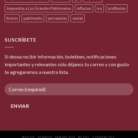
Impuestos a Los Grandes Patrimonios
inflacion
iva
la inflacion
licores
patrimonio
percepcion
seniat
SUSCRÍBETE
Si desea recibir información, boletines, notificaciones
importantes y relevantes sólo déjanos tu correo y con gusto
te agregaremos a nuestra lista.
INICIO
SOMOS
SERVICIOS
BLOG
CONTACTO