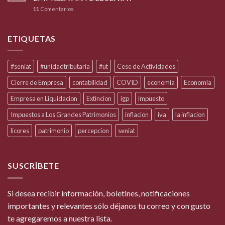
11
Comentarios
ETIQUETAS
#seniat
#unidadtributaria
#ut
Cese de Actividades
Cierre de Empresa
contabilidad
COVID
economia
Economía
Empresa en Liquidacion
Extincion
igp
impuesto
Impuestos a Los Grandes Patrimonios
inflacion
iva
la inflacion
licores
patrimonio
percepcion
seniat
SUSCRÍBETE
Si desea recibir información, boletines, notificaciones
importantes y relevantes sólo déjanos tu correo y con gusto
te agregaremos a nuestra lista.